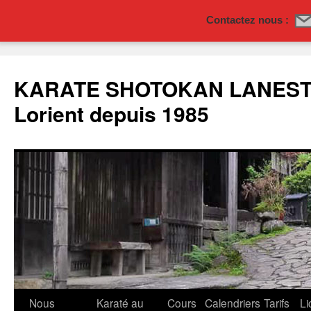
Contactez nous :
Aller
au
KARATE SHOTOKAN LANESTE
contenu
Lorient depuis 1985
Nous
Karaté au
Cours
Calendriers
Tarifs
Li