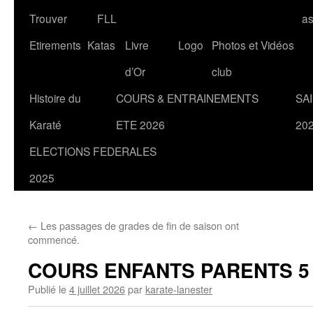
Trouver
FLL
a
Etirements
Katas
Livre
Logo
Photos et Vidéos
d’Or
club
Histoire du
COURS & ENTRAINEMENTS
SA
Karaté
ETE 2026
20
ELECTIONS FEDERALES
2025
←
Les passages de grades de fin de saison ont
commencé.
COURS ENFANTS PARENTS 5 
Publié le
4 juillet 2026
par
karate-lanester