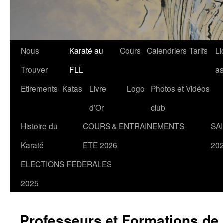
Nous
Karaté au
Cours
Calendriers
Tarifs
Li
Trouver
FLL
a
Etirements
Katas
Livre
Logo
Photos et Vidéos
d’Or
club
Histoire du
COURS & ENTRAINEMENTS
SA
Karaté
ETE 2026
20
ELECTIONS FEDERALES
2025
Professeurs et Formations de