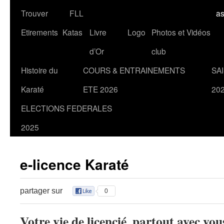
Trouver
FLL
a
Etirements
Katas
Livre
Logo
Photos et Vidéos
d’Or
club
Histoire du
COURS & ENTRAINEMENTS
SA
Karaté
ETE 2026
20
ELECTIONS FEDERALES
2025
e-licence Karaté
partager sur
0
Votre vie de licencié, partout avec vou