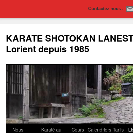
Contactez nous :
Aller
au
KARATE SHOTOKAN LANESTE
contenu
Lorient depuis 1985
Nous
Karaté au
Cours
Calendriers
Tarifs
Li