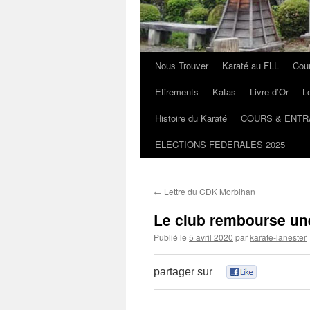
Nous Trouver
Karaté au FLL
Cou
Etirements
Katas
Livre d’Or
L
Histoire du Karaté
COURS & ENTR
ELECTIONS FEDERALES 2025
←
Lettre du CDK Morbihan
Le club rembourse une
Publié le
5 avril 2020
par
karate-lanester
partager sur
0