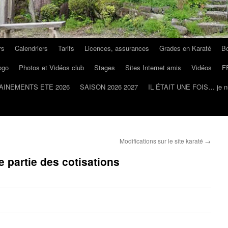
rs
Calendriers
Tarifs
Licences, assurances
Grades en Karaté
Bo
ogo
Photos et Vidéos club
Stages
Sites Internet amis
Vidéos
F
AINEMENTS ETE 2026
SAISON 2026 2027
IL ÉTAIT UNE FOIS… je n
Modifications sur le site karaté
→
 partie des cotisations