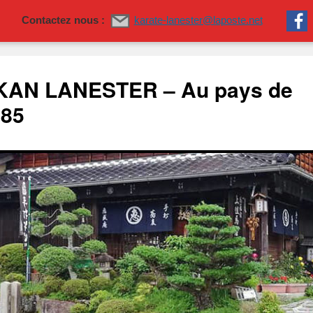
Contactez nous :
karate-lanester@laposte.net
AN LANESTER – Au pays de
985