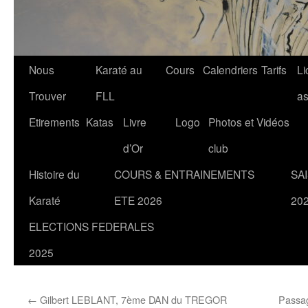
Nous
Karaté au
Cours
Calendriers
Tarifs
Li
Trouver
FLL
a
Etirements
Katas
Livre
Logo
Photos et Vidéos
d’Or
club
Histoire du
COURS & ENTRAINEMENTS
SA
Karaté
ETE 2026
20
ELECTIONS FEDERALES
2025
←
Gilbert LEBLANT, 7ème DAN du TREGOR
Passag