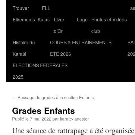
Trouver
FLL
a
Etirements
Katas
Livre
Logo
Photos et Vidéos
d’Or
club
Histoire du
COURS & ENTRAINEMENTS
SA
Karaté
ETE 2026
20
ELECTIONS FEDERALES
2025
←
Passage de grades à la section Enfants.
Grades Enfants
Publié le
7 mai 2022
par
karate-lanester
Une séance de rattrapage a été organisée