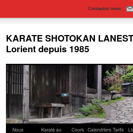
Contactez nous :
Aller
au
KARATE SHOTOKAN LANESTE
contenu
Lorient depuis 1985
Nous
Karaté au
Cours
Calendriers
Tarifs
Li