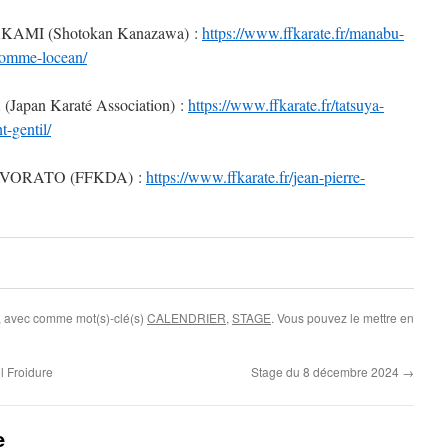
KAMI (Shotokan Kanazawa) :
https://www.ffkarate.fr/manabu-
comme-locean/
Japan Karaté Association) :
https://www.ffkarate.fr/tatsuya-
t-gentil/
 LAVORATO (FFKDA) :
https://www.ffkarate.fr/jean-pierre-
, avec comme mot(s)-clé(s)
CALENDRIER
,
STAGE
. Vous pouvez le mettre en
 Froidure
Stage du 8 décembre 2024
→
e