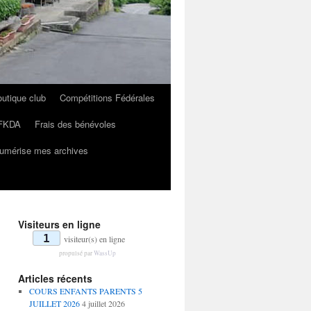
utique club
Compétitions Fédérales
FKDA
Frais des bénévoles
umérise mes archives
Visiteurs en ligne
1
visiteur(s) en ligne
propulsé par
WassUp
Articles récents
COURS ENFANTS PARENTS 5
JUILLET 2026
4 juillet 2026