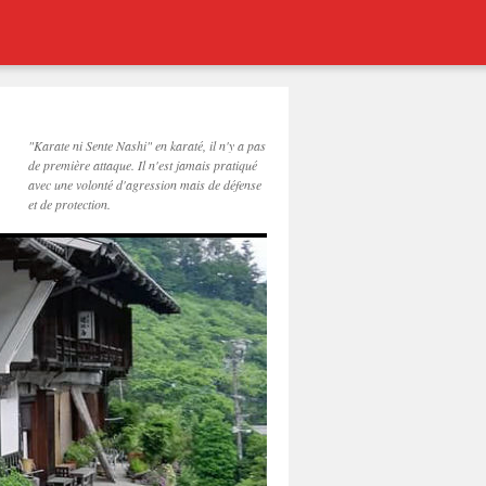
"Karate ni Sente Nashi" en karaté, il n'y a pas
de première attaque. Il n'est jamais pratiqué
avec une volonté d'agression mais de défense
et de protection.