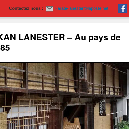
Contactez nous :
karate-lanester@laposte.net
AN LANESTER – Au pays de
985