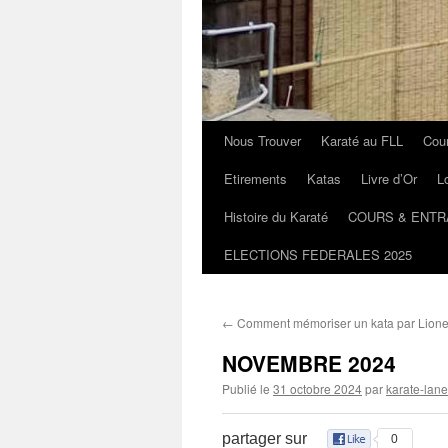
Nous Trouver
Karaté au FLL
Cou
Etirements
Katas
Livre d’Or
L
Histoire du Karaté
COURS & ENTR
ELECTIONS FEDERALES 2025
←
Comment mémoriser un kata par Lionel
NOVEMBRE 2024
Publié le
31 octobre 2024
par
karate-lane
partager sur
0