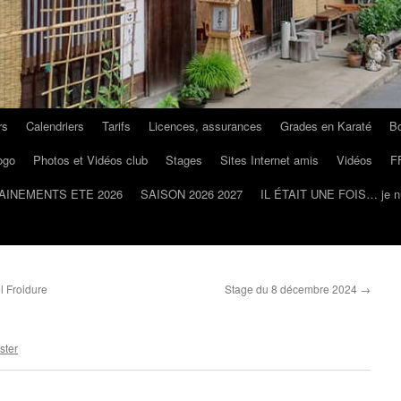
rs
Calendriers
Tarifs
Licences, assurances
Grades en Karaté
Bo
ogo
Photos et Vidéos club
Stages
Sites Internet amis
Vidéos
F
AINEMENTS ETE 2026
SAISON 2026 2027
IL ÉTAIT UNE FOIS… je n
 Froidure
Stage du 8 décembre 2024
→
ster